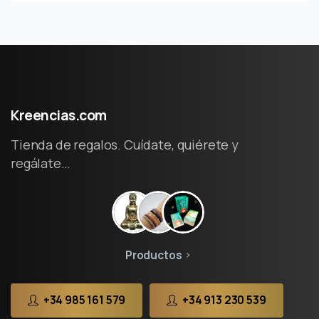
Kreencias.com
Tienda de regalos. Cuídate, quiérete y
regálate…
Productos
+34 985 161 579
+34 913 230 539