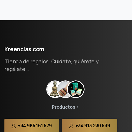
Kreencias.com
Tienda de regalos. Cuídate, quiérete y
regálate…
Productos
+34 985 161 579
+34 913 230 539