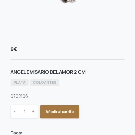
9
€
ANGEL EMISARIO DEL AMOR 2 CM
PLATA
COLGANTES
0702106
Quantity
-
+
Añadir al carrito
Tags: