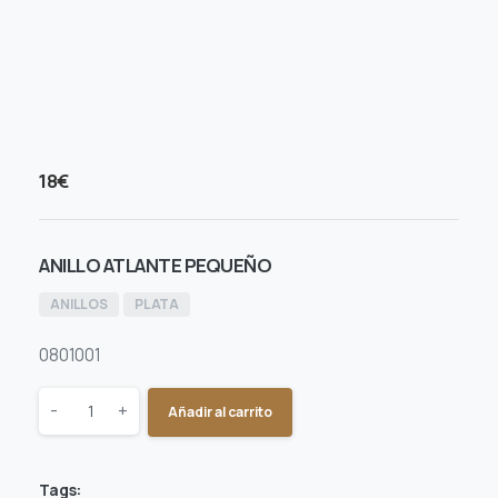
18
€
ANILLO ATLANTE PEQUEÑO
ANILLOS
PLATA
0801001
Quantity
-
+
Añadir al carrito
Tags: