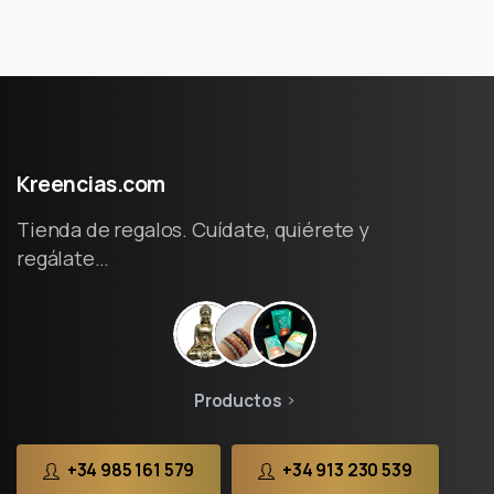
Kreencias.com
Tienda de regalos. Cuídate, quiérete y
regálate…
Productos
+34 985 161 579
+34 913 230 539