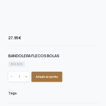
27.95
€
BANDOLERA FLECOS BOLAS
BOLSOS
Quantity
-
+
Añadir al carrito
Tags: