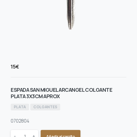
15
€
ESPADA SAN MIGUEL ARCANGEL COLGANTE
PLATA 3X3CM APROX
PLATA
COLGANTES
0702804
Quantity
-
+
Añadir al carrito