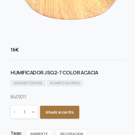
16
€
HUMIFICADOR JSQ2-7 COLOR ACACIA
AROMATERAPIA
HUMIFICADORES
8401011
Quantity
-
+
Añadir al carrito
Tags:
AMBIENTE
DECORACION