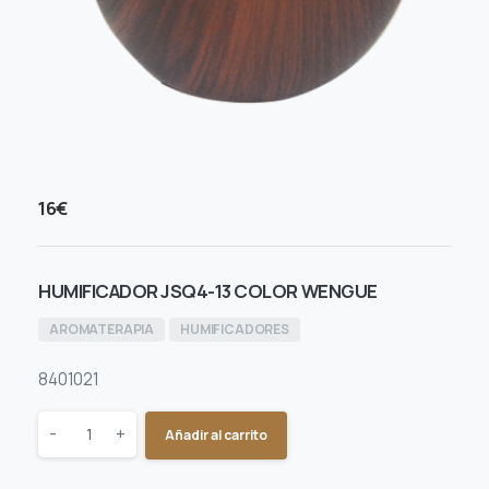
16
€
HUMIFICADOR JSQ4-13 COLOR WENGUE
AROMATERAPIA
HUMIFICADORES
8401021
Quantity
-
+
Añadir al carrito