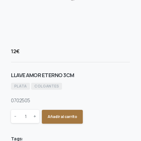
12
€
LLAVE AMOR ETERNO 3CM
PLATA
COLGANTES
0702505
Quantity
-
+
Añadir al carrito
Tags: