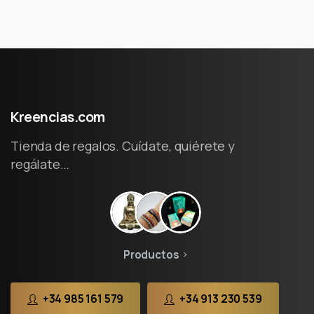
Kreencias.com
Tienda de regalos. Cuídate, quiérete y
regálate…
Productos
+34 985 161 579
+34 913 230 539