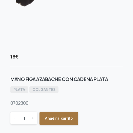
18
€
MANO FIGA AZABACHE CON CADENA PLATA
PLATA
COLGANTES
0702800
Quantity
-
+
Añadir al carrito