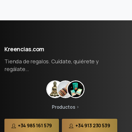
Kreencias.com
Tienda de regalos. Cuídate, quiérete y
regálate…
Productos
+34 985 161 579
+34 913 230 539