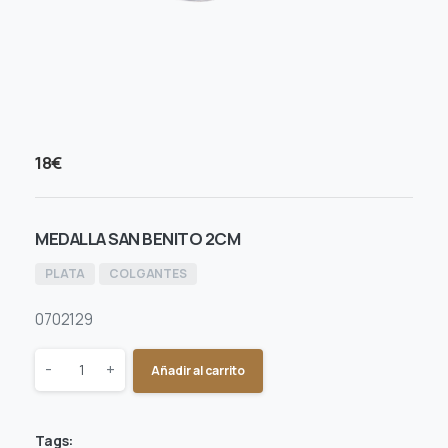
18
€
MEDALLA SAN BENITO 2CM
PLATA
COLGANTES
0702129
Quantity
-
+
Añadir al carrito
Tags: