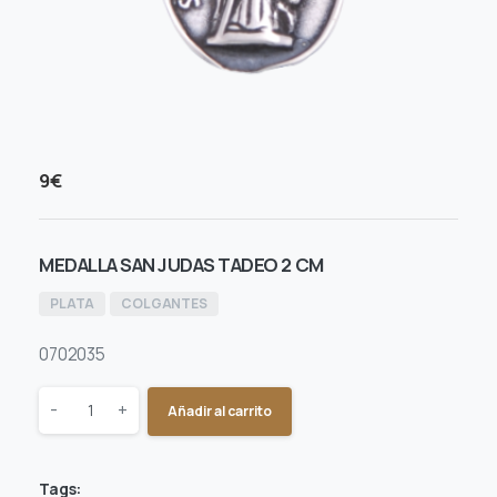
9
€
MEDALLA SAN JUDAS TADEO 2 CM
PLATA
COLGANTES
0702035
Quantity
-
+
Añadir al carrito
Tags: