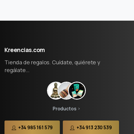
Kreencias.com
Tienda de regalos. Cuídate, quiérete y
regálate…
Productos
+34 985 161 579
+34 913 230 539