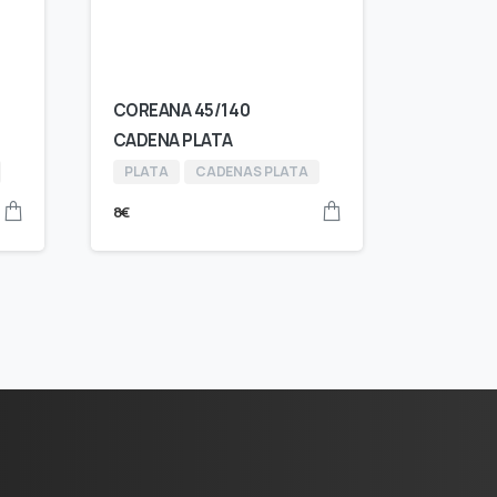
COREANA 45/140
CADENA PLATA
PLATA
CADENAS PLATA
8
€