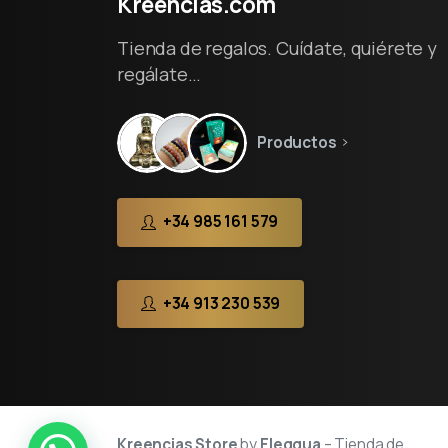
Kreencias.com
Tienda de regalos. Cuídate, quiérete y
regálate…
Productos
+34 985 161 579
+34 913 230 539
Kreencias Store
by
Eleggua
– Tienda de