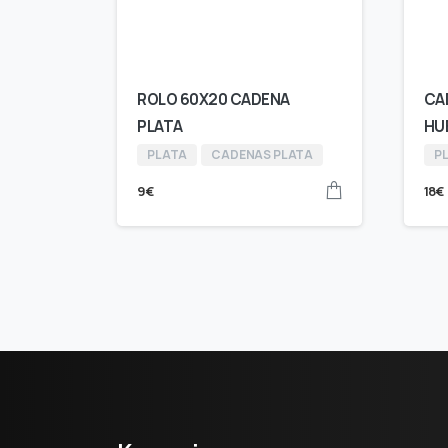
ROLO 60X20 CADENA
CA
PLATA
HU
PLATA
CADENAS PLATA
P
9
€
18
€