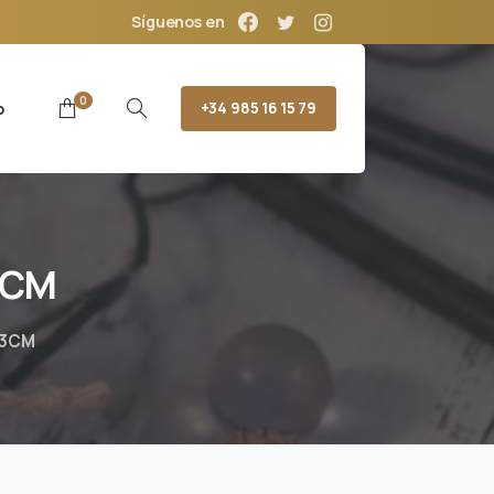
Síguenos en
0
o
+34 985 16 15 79
3CM
 3CM