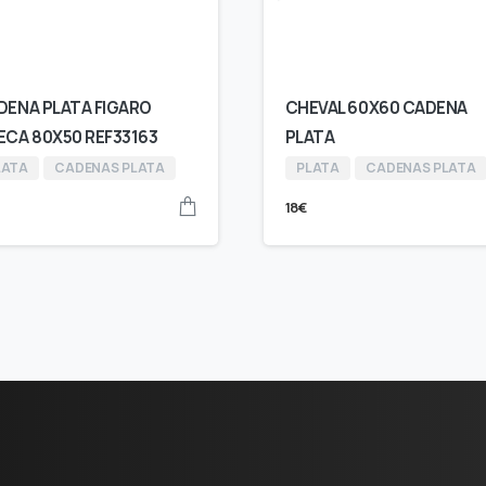
DENA PLATA FIGARO
CHEVAL 60X60 CADENA
ECA 80X50 REF33163
PLATA
LATA
CADENAS PLATA
PLATA
CADENAS PLATA
18
€