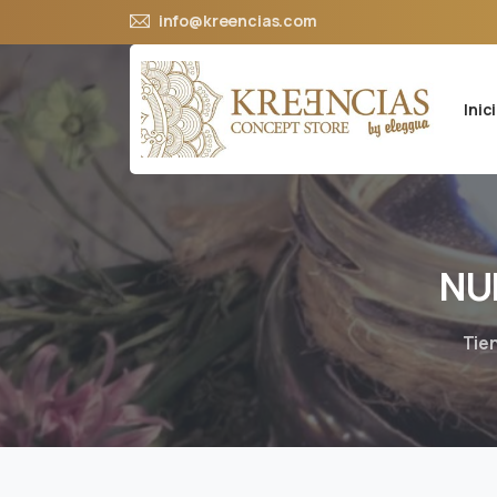
info@kreencias.com
Inic
NU
Tie