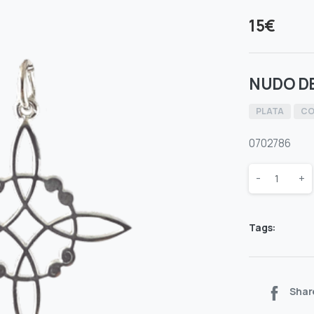
15
€
NUDO DE
PLATA
CO
0702786
Quantity
-
+
Tags:
Shar