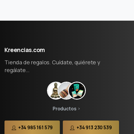
Kreencias.com
Tienda de regalos. Cuídate, quiérete y
regálate…
Productos
+34 985 161 579
+34 913 230 539