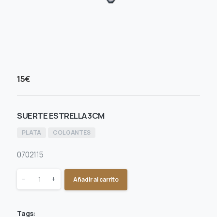
15
€
SUERTE ESTRELLA 3CM
PLATA
COLGANTES
0702115
Quantity
-
+
Añadir al carrito
Tags: