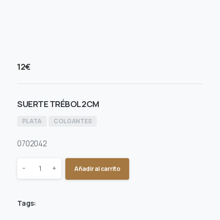
12
€
SUERTE TRÉBOL 2CM
PLATA
COLGANTES
0702042
Quantity
-
+
Añadir al carrito
Tags: