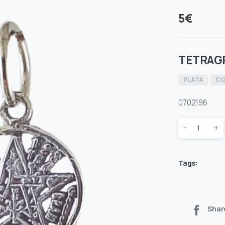
5
€
TETRAG
PLATA
CO
0702196
Quantity
-
+
Tags:
Shar