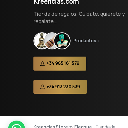
Kreencias.com
Tienda de regalos. Cuídate, quiérete y
regálate…
Productos
+34 985 161 579
+34 913 230 539
Kreencias Store
by
Eleggua
– Tienda de