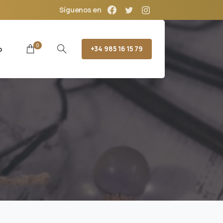
Síguenos en
0
o
+34 985 16 15 79