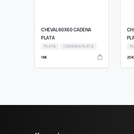
CHEVAL 60X60 CADENA
CH
PLATA
PL
PLATA
CADENAS PLATA
P
18
€
20
€