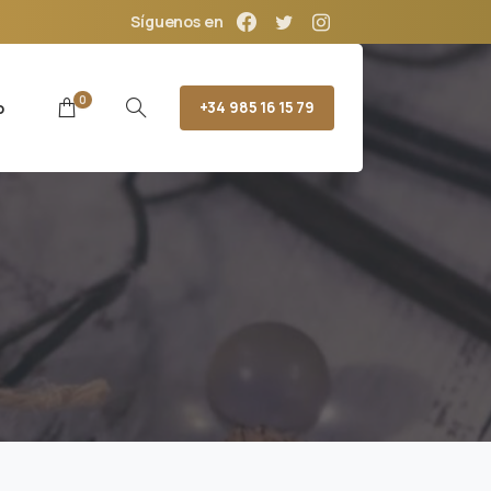
Síguenos en
0
o
+34 985 16 15 79