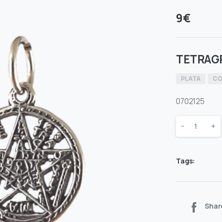
9
€
TETRAG
PLATA
CO
0702125
Quantity
-
+
Tags:
Shar