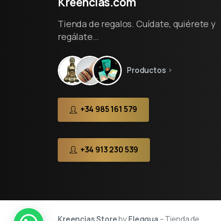
Kreencias.com
Tienda de regalos. Cuídate, quiérete y
regálate…
Productos
+34 985 161 579
+34 913 230 539
Kreencias Store
by
Eleggua
– Tienda de