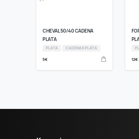
CHEVAL 50/40 CADENA
FO
PLATA
PL
PLATA
CADENAS PLATA
P
5
€
12
€