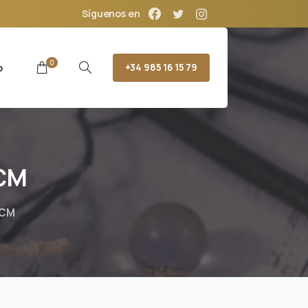
Síguenos en
0
o
+34 985 16 15 79
CM
3CM