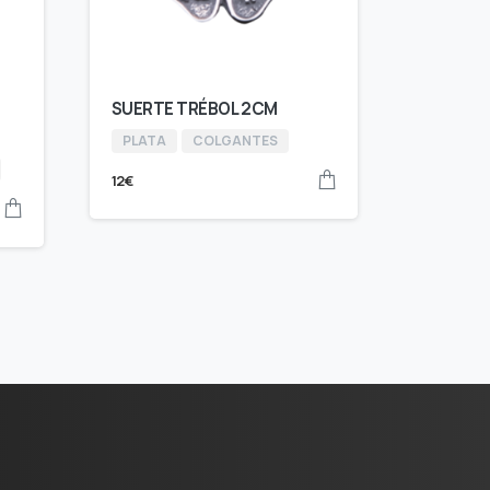
SUERTE TRÉBOL 2CM
PLATA
COLGANTES
12
€