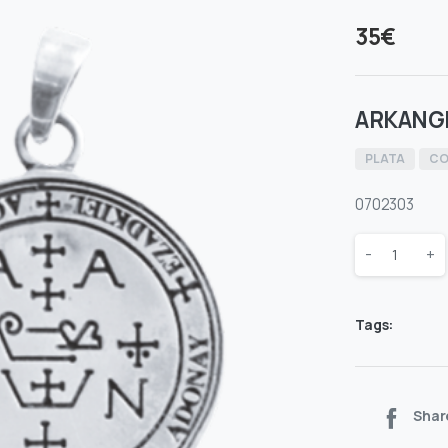
35
€
ARKANGE
PLATA
CO
0702303
Quantity
-
+
Tags:
Shar