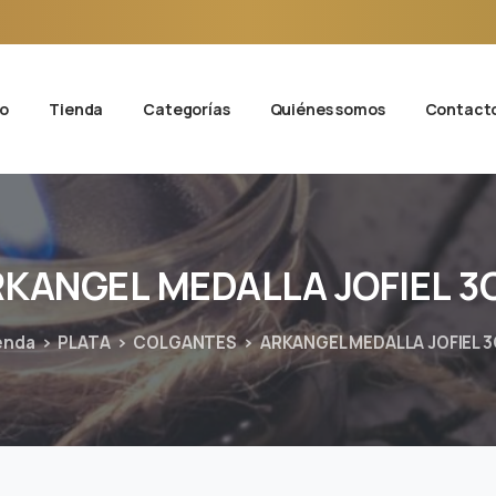
io
Tienda
Categorías
Quiénes somos
Contact
RKANGEL
MEDALLA
JOFIEL
3
enda
PLATA
COLGANTES
ARKANGEL MEDALLA JOFIEL 