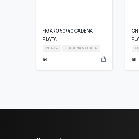
FIGARO 50/40 CADENA
CH
PLATA
PL
PLATA
CADENAS PLATA
P
6
€
6
€