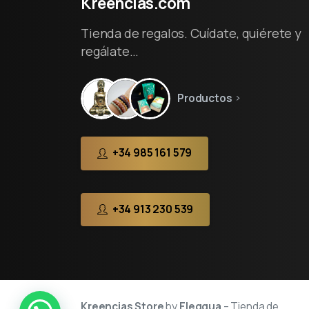
Kreencias.com
Tienda de regalos. Cuídate, quiérete y
regálate…
Productos
+34 985 161 579
+34 913 230 539
Kreencias Store
by
Eleggua
– Tienda de