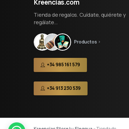
Kreencias.com
Tienda de regalos. Cuídate, quiérete y
regálate…
Productos
+34 985 161 579
+34 913 230 539
Kreencias Store
by
Eleggua
– Tienda de