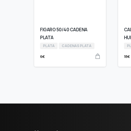
FIGARO 50/40 CADENA
CA
PLATA
HU
PLATA
CADENAS PLATA
P
6
€
18
€