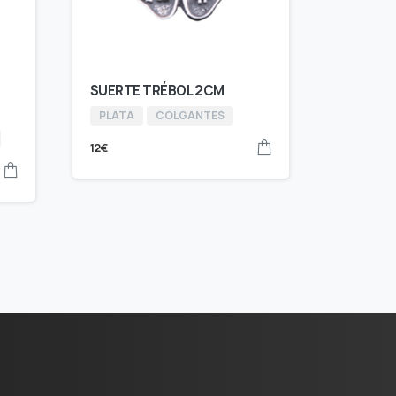
SUERTE TRÉBOL 2CM
PLATA
COLGANTES
12
€