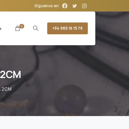
Síguenos en
0
o
+34 985 16 15 79
2CM
A 2CM