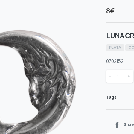
8
€
LUNA CR
PLATA
CO
0702152
Quantity
-
+
Tags:
Shar