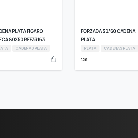
DENA PLATA FIGARO
FORZADA 50/60 CADENA
ECA 80X50 REF33163
PLATA
LATA
CADENAS PLATA
PLATA
CADENAS PLATA
12
€