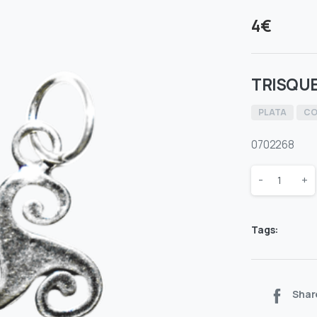
4
€
TRISQUE
PLATA
CO
0702268
Quantity
-
+
Tags:
Shar