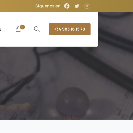
Síguenos en
0
o
+34 985 16 15 79