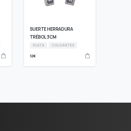
SUERTE HERRADURA
TRÉBOL 3CM
PLATA
COLGANTES
12
€