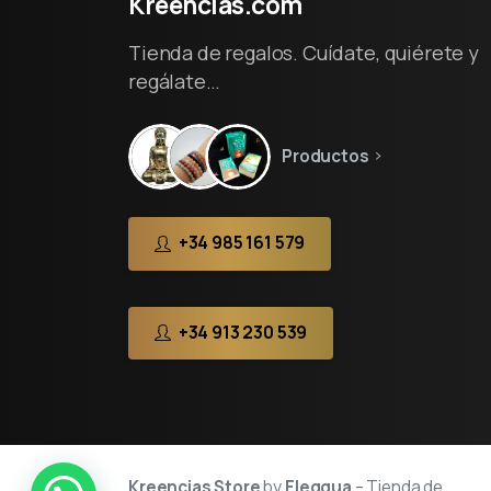
Kreencias.com
Tienda de regalos. Cuídate, quiérete y
regálate…
Productos
+34 985 161 579
+34 913 230 539
Kreencias Store
by
Eleggua
– Tienda de