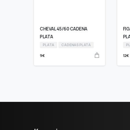
CHEVAL 45/60 CADENA
FI
PLATA
PL
PLATA
CADENAS PLATA
P
9
€
12
€